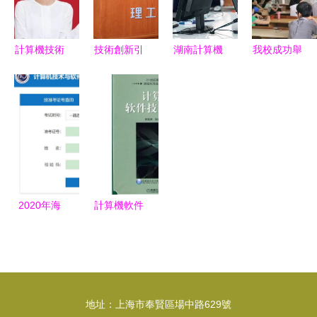
個遙不可及
基建，提供
發布）
的數字代表
計算機技術
什么？
咨詢
計算機技術
技術創新引
湖南計算機
我校成功舉
就業前景分
領未來 計
專業前景與
辦多媒體教
析與學習路
算機技術咨
就業深度解
室與計算機
徑咨詢
詢行業的新
析 機遇、
機房使用維
動態與趨勢
挑戰與實用
護培訓暨技
咨詢
術咨詢活動
2020年海
計算機軟件
南計算機軟
著作權及其
件技術考試
技術咨詢的
成績查詢指
關聯與重要
南
性
地址：上海市奉賢區場中路629號