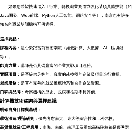
如果您希望快速進入IT行業、轉換職業賽道或強化某項具體技能（如
Java開發、Web前端、Python人工智能、網絡安全等），南京也有許多
知名的職業培訓機構可供選擇。
選擇要點
：
課程內容
：是否緊跟當前技術潮流（如云計算、大數據、AI、區塊鏈
等）。
師資力量
：講師是否具備豐富的企業實戰項目經驗。
實踐項目
：是否提供足夠的、真實的或模擬的企業級項目進行實操。
就業服務
：是否有完善的就業推薦體系和合作企業資源。
口碑與品牌
：考察機構的歷史、規模和往期學員評價。
計算機技術咨詢與選擇建議
明確自身目標與基礎
：
學術深造/理論研究
：優先考慮南大、東大等綜合性和工科強校。
高質量就業/工程應用
：南郵、南航、南理工及重點高職院校都是優秀選