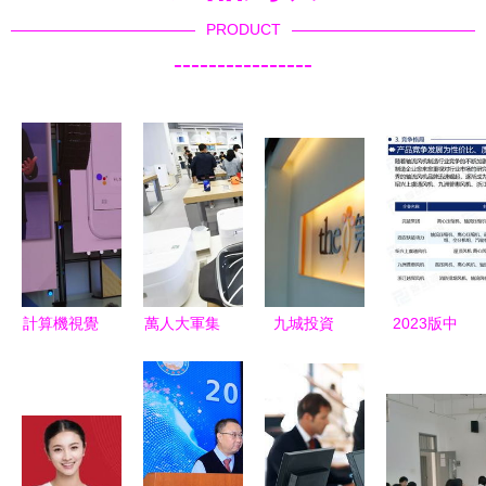
PRODUCT
----------------
計算機視覺
萬人大軍集
九城投資
2023版中
技術無處不
結 小米武
FF后戰略
國軸流風機
在 六大亮
漢總部的招
延伸 聯手
行業市場深
點深度解讀
兵買馬傳奇
充電設備商
度分析報告
與應用剖析
卷首語 那
布局新能源
（智研咨詢