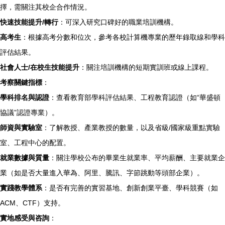
擇，需關注其校企合作情況。
快速技能提升/轉行
：可深入研究口碑好的職業培訓機構。
高考生
：根據高考分數和位次，參考各校計算機專業的歷年錄取線和學科
評估結果。
社會人士/在校生技能提升
：關注培訓機構的短期實訓班或線上課程。
考察關鍵指標
：
學科排名與認證
：查看教育部學科評估結果、工程教育認證（如“華盛頓
協議”認證專業）。
師資與實驗室
：了解教授、產業教授的數量，以及省級/國家級重點實驗
室、工程中心的配置。
就業數據與質量
：關注學校公布的畢業生就業率、平均薪酬、主要就業企
業（如是否大量進入華為、阿里、騰訊、字節跳動等頭部企業）。
實踐教學體系
：是否有完善的實習基地、創新創業平臺、學科競賽（如
ACM、CTF）支持。
實地感受與咨詢
：